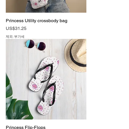
Princess Utility crossbody bag
가격
US$31.25
제외: 부가세
Princess Flip-Flops