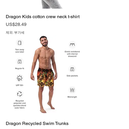
Dragon Kids cotton crew neck t-shirt
가격
US$28.49
제외: 부가세
Dragon Recycled Swim Trunks