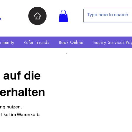
n
munity
Refer Friends
Book Online
Inquiry Services Pa
 auf die
erhalten
ung nutzen.
rtikel im Warenkorb.