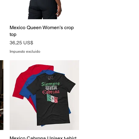
Mexico Queen Women’s crop
Vista rápida
top
Precio
36,25 US$
Impuesto excluido
Mexico Cabrona Unisex t-shirt
Vista rápida