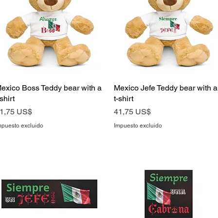
exico Boss Teddy bear with a
Vista rápida
Mexico Jefe Teddy bear with a
Vista rápida
-shirt
t-shirt
recio
Precio
1,75 US$
41,75 US$
mpuesto excluido
Impuesto excluido