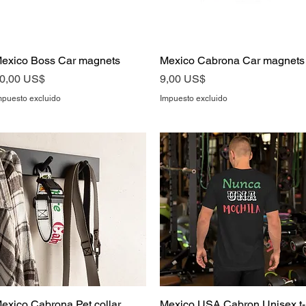
exico Boss Car magnets
Vista rápida
Mexico Cabrona Car magnets
Vista rápida
recio
Precio
0,00 US$
9,00 US$
mpuesto excluido
Impuesto excluido
exico Cabrona Pet collar
Vista rápida
Mexico USA Cabron Unisex t-
Vista rápida