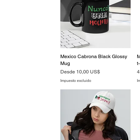
Mexico Cabrona Black Glossy
Vista rápida
M
Mug
t
Precio de oferta
P
Desde
10,00 US$
4
Impuesto excluido
I