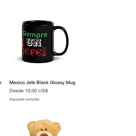
e
Mexico Jefe Black Glossy Mug
Vista rápida
Precio de oferta
Desde
10,00 US$
Impuesto excluido