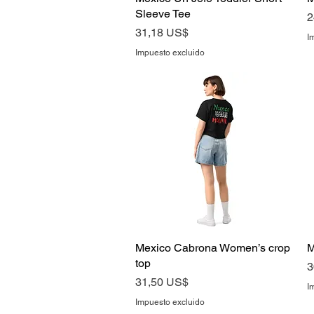
Sleeve Tee
P
2
Precio
31,18 US$
I
Impuesto excluido
Mexico Cabrona Women’s crop
Vista rápida
M
top
P
3
Precio
31,50 US$
I
Impuesto excluido