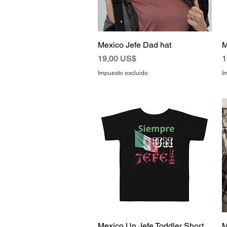
Mexico Jefe Dad hat
Vista rápida
M
Precio
P
19,00 US$
1
Impuesto excluido
I
Mexico Un Jefe Toddler Short
Vista rápida
M