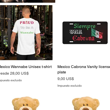
exico Wannabe Unisex t-shirt
Vista rápida
Mexico Cabrona Vanity licens
Vista rápida
plate
recio de oferta
esde
28,00 US$
Precio
9,00 US$
mpuesto excluido
Impuesto excluido