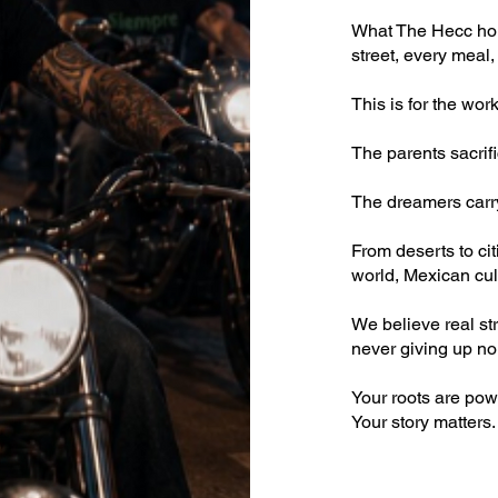
What The Hecc hono
street, every meal
This is for the wo
The parents sacrific
The dreamers carry
From deserts to ci
world, Mexican cult
We believe real st
never giving up no
Your roots are pow
Your story matters.