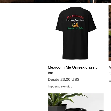
Mexico In Me Unisex classic
Vista rápida
M
tee
P
D
Precio de oferta
Desde
23,00 US$
I
Impuesto excluido