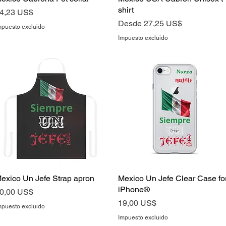
shirt
recio
4,23 US$
Precio de oferta
Desde
27,25 US$
mpuesto excluido
Impuesto excluido
exico Un Jefe Strap apron
Vista rápida
Mexico Un Jefe Clear Case fo
Vista rápida
iPhone®
recio
0,00 US$
Precio
19,00 US$
mpuesto excluido
Impuesto excluido