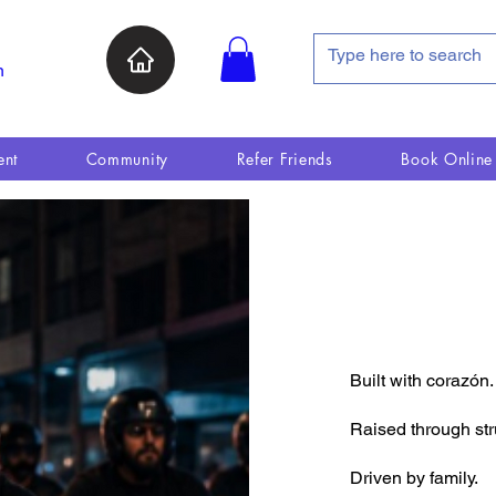
n
ent
Community
Refer Friends
Book Online
Built with corazón.
Raised through str
Driven by family.