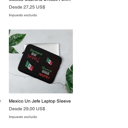
Precio de oferta
Desde
27,25 US$
Impuesto excluido
r
Mexico Un Jefe Laptop Sleeve
Vista rápida
Precio de oferta
Desde
29,00 US$
Impuesto excluido